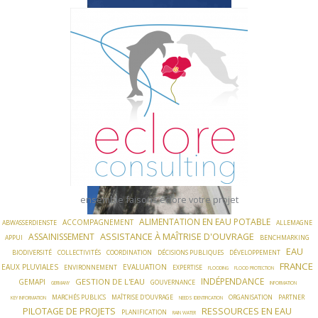
Skip
to
content
ensemble faisons éclore votre projet
ALIMENTATION EN EAU POTABLE
ACCOMPAGNEMENT
ABWASSERDIENSTE
ALLEMAGNE
ASSISTANCE À MAÎTRISE D'OUVRAGE
ASSAINISSEMENT
APPUI
BENCHMARKING
EAU
BIODIVERSITÉ
COLLECTIVITÉS
COORDINATION
DÉCISIONS PUBLIQUES
DÉVELOPPEMENT
FRANCE
EAUX PLUVIALES
EVALUATION
ENVIRONNEMENT
EXPERTISE
FLOODING
FLOOD PROTECTION
INDÉPENDANCE
GESTION DE L'EAU
GEMAPI
GOUVERNANCE
GERMANY
INFORMATION
MARCHÉS PUBLICS
MAÎTRISE D'OUVRAGE
ORGANISATION
PARTNER
KEY INFORMATION
NEEDS IDENTIFICATION
PILOTAGE DE PROJETS
RESSOURCES EN EAU
PLANIFICATION
RAIN WATER