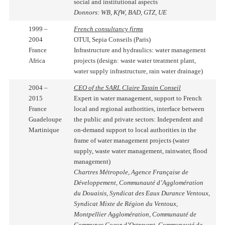
social and institutional aspects
Donnors:
WB, KfW, BAD, GTZ, UE
1999 –
French consultancy firms
2004
OTUI, Sepia Conseils (Paris)
France
Infrastructure and hydraulics: water management
Africa
projects (design: waste water treatment plant,
water supply infrastructure, rain water drainage)
2004 –
CEO of the SARL Claire Tassin Conseil
2015
Expert in water management, support to French
France
local and regional authorities, interface between
Guadeloupe
the public and private sectors: Independent and
Martinique
on-demand support to local authorities in the
frame of water management projects (water
supply, waste water management, rainwater, flood
management)
Chartres Métropole, Agence Française de
Développement, Communauté d’Agglomération
du Douaisis, Syndicat des Eaux Durance Ventoux,
Syndicat Mixte de Région du Ventoux,
Montpellier Agglomération, Communauté de
Communes Coeur d’Ostrevent, Communauté de