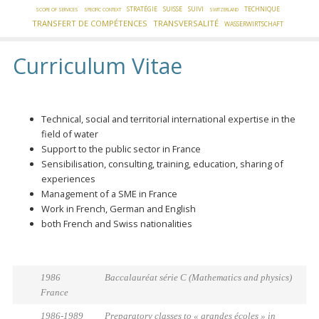
STRATÉGIE
SUISSE
SUIVI
TECHNIQUE
SCOPE OF SERVICES
SPECIFIC CONTEXT
SWITZERLAND
TRANSFERT DE COMPÉTENCES
TRANSVERSALITÉ
WASSERWIRTSCHAFT
Curriculum Vitae
Technical, social and territorial international expertise in the
field of water
Support to the public sector in France
Sensibilisation, consulting, training, education, sharing of
experiences
Management of a SME in France
Work in French, German and English
both French and Swiss nationalities
1986
Baccalauréat série C (Mathematics and physics)
France
1986-1989
Preparatory classes to « grandes écoles » in