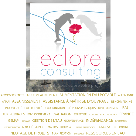
Skip
to
content
ensemble faisons éclore votre projet
ALIMENTATION EN EAU POTABLE
ACCOMPAGNEMENT
ABWASSERDIENSTE
ALLEMAGNE
ASSISTANCE À MAÎTRISE D'OUVRAGE
ASSAINISSEMENT
APPUI
BENCHMARKING
EAU
BIODIVERSITÉ
COLLECTIVITÉS
COORDINATION
DÉCISIONS PUBLIQUES
DÉVELOPPEMENT
FRANCE
EAUX PLUVIALES
EVALUATION
ENVIRONNEMENT
EXPERTISE
FLOODING
FLOOD PROTECTION
INDÉPENDANCE
GESTION DE L'EAU
GEMAPI
GOUVERNANCE
GERMANY
INFORMATION
MARCHÉS PUBLICS
MAÎTRISE D'OUVRAGE
ORGANISATION
PARTNER
KEY INFORMATION
NEEDS IDENTIFICATION
PILOTAGE DE PROJETS
RESSOURCES EN EAU
PLANIFICATION
RAIN WATER