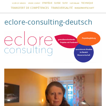
STRATÉGIE
SUISSE
SUIVI
TECHNIQUE
SCOPE OF SERVICES
SPECIFIC CONTEXT
SWITZERLAND
TRANSFERT DE COMPÉTENCES
TRANSVERSALITÉ
WASSERWIRTSCHAFT
eclore-consulting-deutsch