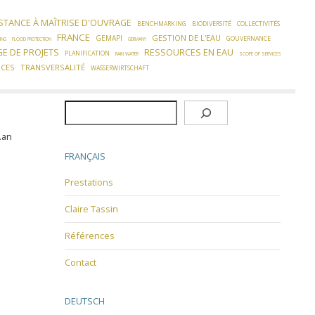
STANCE À MAÎTRISE D'OUVRAGE
BENCHMARKING
BIODIVERSITÉ
COLLECTIVITÉS
FRANCE
GESTION DE L'EAU
GEMAPI
GOUVERNANCE
ING
FLOOD PROTECTION
GERMANY
GE DE PROJETS
RESSOURCES EN EAU
PLANIFICATION
RAIN WATER
SCOPE OF SERVICES
NCES
TRANSVERSALITÉ
WASSERWIRTSCHAFT
Rechercher
.an
FRANÇAIS
Prestations
Claire Tassin
Références
Contact
DEUTSCH