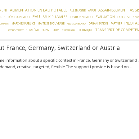
ASSI
ALIMENTATION EN EAU POTABLE
ASSAINISSEMENT
MENT
ALLEMAGNE
APPUI
EAU
EAUX PLUVIALES
EVALUATION
QUES
DÉVELOPPEMENT
ENVIRONNEMENT
EXPERTISE
FLOOD
PILOTA
MARCHÉS PUBLICS
MAÎTRISE D'OUVRAGE
ORGANISATION
PARTNER
FORMATION
NEEDS IDENTIFICATION
TRANSFERT DE COMPÉTE
STRATÉGIE
SUISSE
SUIVI
TECHNIQUE
SPECIFIC CONTEXT
SWITZERLAND
t France, Germany, Switzerland or Austria
me information about a specific context in France, Germany or Switzerland .
emand, creative, targeted, flexible The support I provide is based on…