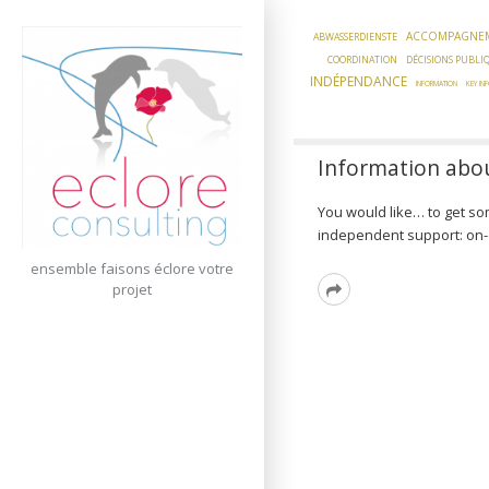
Skip
to
ACCOMPAGNE
ABWASSERDIENSTE
content
COORDINATION
DÉCISIONS PUBLI
INDÉPENDANCE
INFORMATION
KEY IN
Information abou
You would like… to get so
independent support: on-d
ensemble faisons éclore votre
Read
projet
More