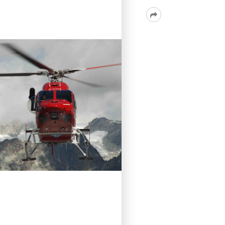
Read
More