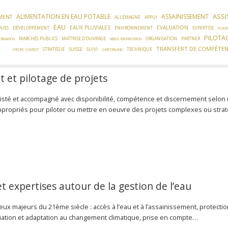
ASSI
ALIMENTATION EN EAU POTABLE
ASSAINISSEMENT
MENT
ALLEMAGNE
APPUI
EAU
EAUX PLUVIALES
EVALUATION
QUES
DÉVELOPPEMENT
ENVIRONNEMENT
EXPERTISE
FLOOD
PILOTA
MARCHÉS PUBLICS
MAÎTRISE D'OUVRAGE
ORGANISATION
PARTNER
FORMATION
NEEDS IDENTIFICATION
TRANSFERT DE COMPÉTE
STRATÉGIE
SUISSE
SUIVI
TECHNIQUE
SPECIFIC CONTEXT
SWITZERLAND
et pilotage de projets
isté et accompagné avec disponibilité, compétence et discernement selon
propriés pour piloter ou mettre en oeuvre des projets complexes ou strat
et expertises autour de la gestion de l’eau
njeux majeurs du 21ème siècle : accès à l’eau et à l’assainissement, protecti
uation et adaptation au changement climatique, prise en compte…