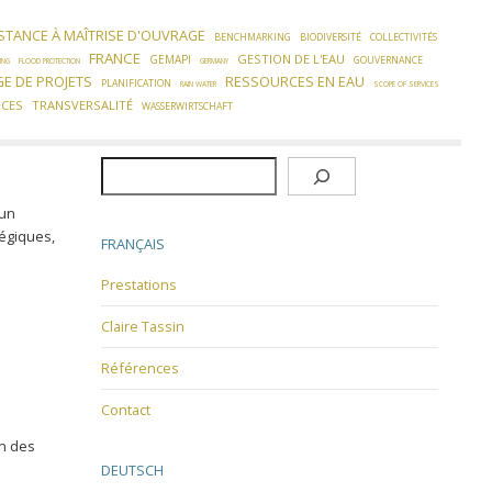
STANCE À MAÎTRISE D'OUVRAGE
BENCHMARKING
BIODIVERSITÉ
COLLECTIVITÉS
FRANCE
GESTION DE L'EAU
GEMAPI
GOUVERNANCE
ING
FLOOD PROTECTION
GERMANY
GE DE PROJETS
RESSOURCES EN EAU
PLANIFICATION
RAIN WATER
SCOPE OF SERVICES
NCES
TRANSVERSALITÉ
WASSERWIRTSCHAFT
Rechercher
 un
égiques,
FRANÇAIS
Prestations
Claire Tassin
Références
Contact
on des
DEUTSCH