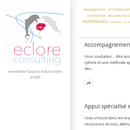
Skip
to
ACCOMPAGNE
ABWASSERDIENSTE
content
COORDINATION
DÉCISIONS PUBLI
INDÉPENDANCE
INFORMATION
KEY IN
Accompagnement 
Vous souhaitez… être ass
rythme et une méthode ap
des…
ensemble faisons éclore votre
projet
Read
More
Appui spécialisé 
L’eau s’inscrit dans les e
ressources en eau, attén