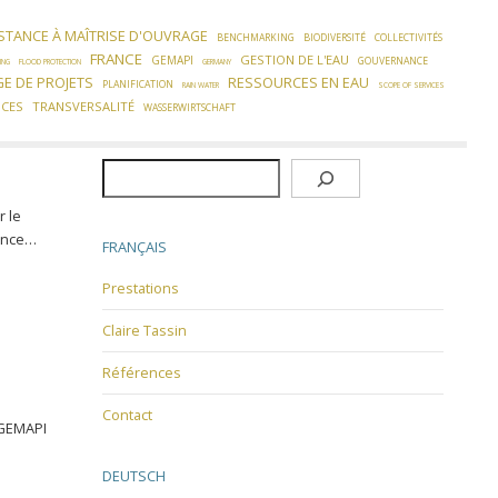
STANCE À MAÎTRISE D'OUVRAGE
BENCHMARKING
BIODIVERSITÉ
COLLECTIVITÉS
FRANCE
GESTION DE L'EAU
GEMAPI
GOUVERNANCE
ING
FLOOD PROTECTION
GERMANY
GE DE PROJETS
RESSOURCES EN EAU
PLANIFICATION
RAIN WATER
SCOPE OF SERVICES
NCES
TRANSVERSALITÉ
WASSERWIRTSCHAFT
Rechercher
r le
rance…
FRANÇAIS
Prestations
Claire Tassin
Références
Contact
 GEMAPI
DEUTSCH