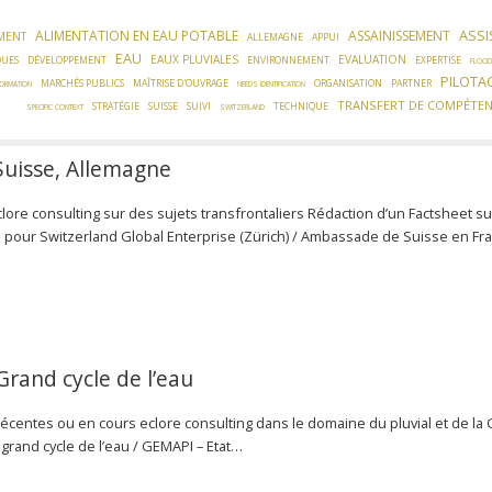
ASSI
ALIMENTATION EN EAU POTABLE
ASSAINISSEMENT
MENT
ALLEMAGNE
APPUI
EAU
EAUX PLUVIALES
EVALUATION
QUES
DÉVELOPPEMENT
ENVIRONNEMENT
EXPERTISE
FLOOD
PILOTA
MARCHÉS PUBLICS
MAÎTRISE D'OUVRAGE
ORGANISATION
PARTNER
FORMATION
NEEDS IDENTIFICATION
TRANSFERT DE COMPÉTE
STRATÉGIE
SUISSE
SUIVI
TECHNIQUE
SPECIFIC CONTEXT
SWITZERLAND
Suisse, Allemagne
ore consulting sur des sujets transfrontaliers Rédaction d’un Factsheet su
e pour Switzerland Global Enterprise (Zürich) / Ambassade de Suisse en F
Grand cycle de l’eau
centes ou en cours eclore consulting dans le domaine du pluvial et de la
rand cycle de l’eau / GEMAPI – Etat…