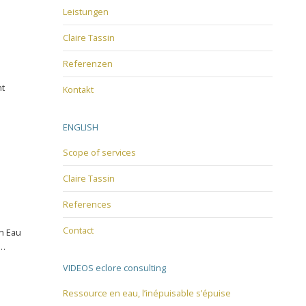
Leistungen
Claire Tassin
Referenzen
nt
Kontakt
ENGLISH
Scope of services
Claire Tassin
References
Contact
en Eau
n…
VIDEOS eclore consulting
Ressource en eau, l’inépuisable s’épuise