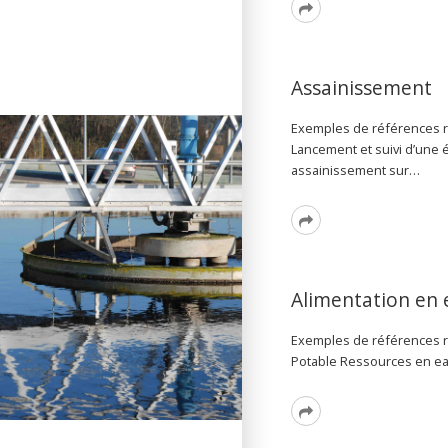
Read
More
Assainissement
Exemples de références r
Lancement et suivi d’une
assainissement sur…
Read
More
Alimentation en 
Exemples de références ré
Potable Ressources en ea
Read
More