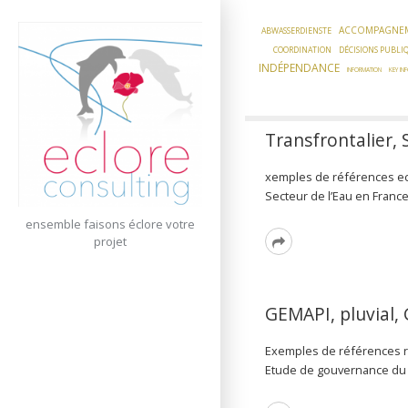
Skip
to
ACCOMPAGNE
ABWASSERDIENSTE
content
COORDINATION
DÉCISIONS PUBLI
INDÉPENDANCE
INFORMATION
KEY IN
Transfrontalier, 
xemples de références ecl
Secteur de l’Eau en Franc
ensemble faisons éclore votre
Read
projet
More
GEMAPI, pluvial, 
Exemples de références ré
Etude de gouvernance du g