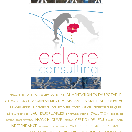
Skip
to
content
ensemble faisons éclore votre projet
ALIMENTATION EN EAU POTABLE
ACCOMPAGNEMENT
ABWASSERDIENSTE
ASSISTANCE À MAÎTRISE D'OUVRAGE
ASSAINISSEMENT
ALLEMAGNE
APPUI
BENCHMARKING
BIODIVERSITÉ
COLLECTIVITÉS
COORDINATION
DÉCISIONS PUBLIQUES
EAU
EAUX PLUVIALES
EVALUATION
DÉVELOPPEMENT
ENVIRONNEMENT
EXPERTISE
FRANCE
GESTION DE L'EAU
GEMAPI
GOUVERNANCE
FLOODING
FLOOD PROTECTION
GERMANY
INDÉPENDANCE
MARCHÉS PUBLICS
MAÎTRISE D'OUVRAGE
INFORMATION
KEY INFORMATION
PILOTAGE DE PROJETS