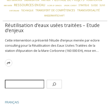
ORGANISATION
PARTNER
PLANIFICATION
NEEDS IDENTIFICATION
RESSOURCES EN EAU
STRATÉGIE
SUISSE
SUIVI
RAIN WATER
SCOPE OF SERVICES
SPECIFIC CONTEXT
TRANSFERT DE COMPÉTENCES
TRANSVERSALITÉ
TECHNIQUE
SWITZERLAND
WASSERWIRTSCHAFT
Réutilisation d’eaux usées traitées – Etude
d’enjeux
Cette intervention a présenté l’étude d’enjeux menée par eclore
consulting pour la Réutilisation des Eaux Usées Traitées de la
station d’épuration de la Mare Corbonne (160 000 EH), mise en…
Read
More
Rechercher
FRANÇAIS