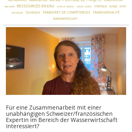
ORGANISATION
PARTNER
PLANIFICATION
NEEDS IDENTIFICATION
RESSOURCES EN EAU
STRATÉGIE
SUISSE
SUIVI
RAIN WATER
SCOPE OF SERVICES
SPECIFIC CONTEXT
TRANSFERT DE COMPÉTENCES
TRANSVERSALITÉ
TECHNIQUE
SWITZERLAND
WASSERWIRTSCHAFT
Für eine Zusammenarbeit mit einer
unabhängigen Schweizer/französischen
Expertin im Bereich der Wasserwirtschaft
interessiert?