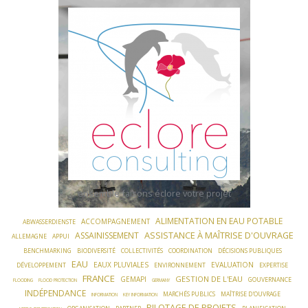
Skip
to
content
ensemble faisons éclore votre projet
ALIMENTATION EN EAU POTABLE
ACCOMPAGNEMENT
ABWASSERDIENSTE
ASSISTANCE À MAÎTRISE D'OUVRAGE
ASSAINISSEMENT
ALLEMAGNE
APPUI
BENCHMARKING
BIODIVERSITÉ
COLLECTIVITÉS
COORDINATION
DÉCISIONS PUBLIQUES
EAU
EAUX PLUVIALES
EVALUATION
DÉVELOPPEMENT
ENVIRONNEMENT
EXPERTISE
FRANCE
GESTION DE L'EAU
GEMAPI
GOUVERNANCE
FLOODING
FLOOD PROTECTION
GERMANY
INDÉPENDANCE
MARCHÉS PUBLICS
MAÎTRISE D'OUVRAGE
INFORMATION
KEY INFORMATION
PILOTAGE DE PROJETS