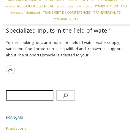
ORGANISATION
PARTNER
PLANIFICATION
NEEDS IDENTIFICATION
RESSOURCES EN EAU
STRATÉGIE
SUISSE
SUIVI
RAIN WATER
SCOPE OF SERVICES
SPECIFIC CONTEXT
TRANSFERT DE COMPÉTENCES
TRANSVERSALITÉ
TECHNIQUE
SWITZERLAND
WASSERWIRTSCHAFT
Specialized inputs in the field of water
You are looking for… an input in the field of water -water supply,
sanitation, flood protection- …a qualified and transversal support
about The support I provide is adapted to your…
Read
More
Rechercher
FRANÇAIS
Prestations