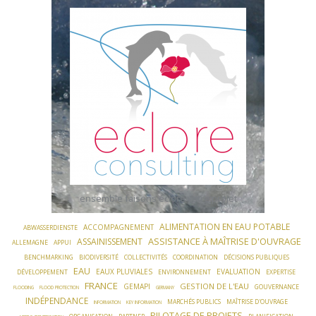
Skip
to
content
ensemble faisons éclore votre projet
ALIMENTATION EN EAU POTABLE
ACCOMPAGNEMENT
ABWASSERDIENSTE
ASSISTANCE À MAÎTRISE D'OUVRAGE
ASSAINISSEMENT
ALLEMAGNE
APPUI
BENCHMARKING
BIODIVERSITÉ
COLLECTIVITÉS
COORDINATION
DÉCISIONS PUBLIQUES
EAU
EAUX PLUVIALES
EVALUATION
DÉVELOPPEMENT
ENVIRONNEMENT
EXPERTISE
FRANCE
GESTION DE L'EAU
GEMAPI
GOUVERNANCE
FLOODING
FLOOD PROTECTION
GERMANY
INDÉPENDANCE
MARCHÉS PUBLICS
MAÎTRISE D'OUVRAGE
INFORMATION
KEY INFORMATION
PILOTAGE DE PROJETS