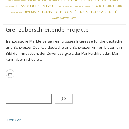
ORGANISATION
PARTNER
PLANIFICATION
NEEDS IDENTIFICATION
RESSOURCES EN EAU
STRATÉGIE
SUISSE
SUIVI
RAIN WATER
SCOPE OF SERVICES
SPECIFIC CONTEXT
TRANSFERT DE COMPÉTENCES
TRANSVERSALITÉ
TECHNIQUE
SWITZERLAND
WASSERWIRTSCHAFT
Grenzüberschreitende Projekte
französische Märkte zeigen ein grosses Interesse für die deutsche
und Schweizer Qualität: deutsche und Schweizer Firmen bieten ein
Bild der Innovation, der Zuverlässigkeit, der Pünktlichkeit dar. Man
kann aber nicht die…
Read
More
Rechercher
FRANÇAIS