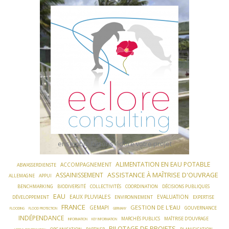
Skip
to
content
ensemble faisons éclore votre projet
ALIMENTATION EN EAU POTABLE
ACCOMPAGNEMENT
ABWASSERDIENSTE
ASSISTANCE À MAÎTRISE D'OUVRAGE
ASSAINISSEMENT
ALLEMAGNE
APPUI
BENCHMARKING
BIODIVERSITÉ
COLLECTIVITÉS
COORDINATION
DÉCISIONS PUBLIQUES
EAU
EAUX PLUVIALES
EVALUATION
DÉVELOPPEMENT
ENVIRONNEMENT
EXPERTISE
FRANCE
GESTION DE L'EAU
GEMAPI
GOUVERNANCE
FLOODING
FLOOD PROTECTION
GERMANY
INDÉPENDANCE
MARCHÉS PUBLICS
MAÎTRISE D'OUVRAGE
INFORMATION
KEY INFORMATION
PILOTAGE DE PROJETS