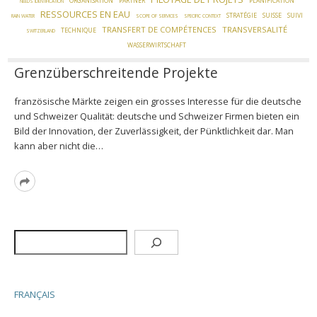
ORGANISATION
PARTNER
PLANIFICATION
NEEDS IDENTIFICATION
RESSOURCES EN EAU
STRATÉGIE
SUISSE
SUIVI
RAIN WATER
SCOPE OF SERVICES
SPECIFIC CONTEXT
TRANSFERT DE COMPÉTENCES
TRANSVERSALITÉ
TECHNIQUE
SWITZERLAND
WASSERWIRTSCHAFT
Grenzüberschreitende Projekte
französische Märkte zeigen ein grosses Interesse für die deutsche
und Schweizer Qualität: deutsche und Schweizer Firmen bieten ein
Bild der Innovation, der Zuverlässigkeit, der Pünktlichkeit dar. Man
kann aber nicht die…
Read
More
Rechercher
FRANÇAIS